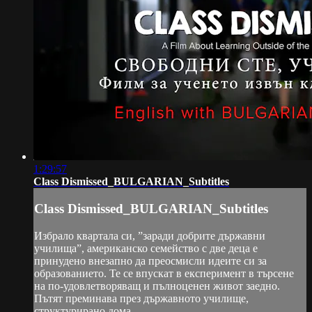
1:29:57
Class Dismissed_BULGARIAN_Subtitles
Class Dismissed_BULGARIAN_Subtitles
Избрало квартала си, ”заради добрите държавни
училища”, американско семейство с две деца е
принудено внезапно да преосмисли идеите си за
образованието. Те се впускат в експеримент в търсене
на по-удовлетворяващ и пълноценен живот заедно.
Пътят преминава през държавното училище,
структурирано дома...