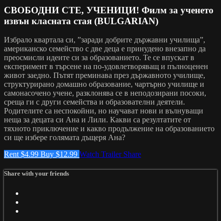
СВОБОДНИ СТЕ, УЧЕНИЦИ! Филм за ученето
извън класната стая (BULGARIAN)
Избрало квартала си, ”заради добрите държавни училища”,
американско семейство с две деца е принудено внезапно да
преосмисли идеите си за образованието. Те се впускат в
експеримент в търсене на по-удовлетворяващ и пълноценен
живот заедно. Пътят преминава през държавното училище,
структурирано домашно образование, чартърно училище и
самонасочено учене, разклонява се в неподозирани посоки,
среща ги с други семейства и образователни деятели.
Родителите са неспокойни, но научават нови и вълнуващи
неща за децата си Ана и Лили. Какви са резултатите от
тяхното приключение и какво продължение на образованието
си ще избере голямата дъщеря Ана?
Rent $4.99
Buy $12.99
Watch Trailer
Share
Share with your friends